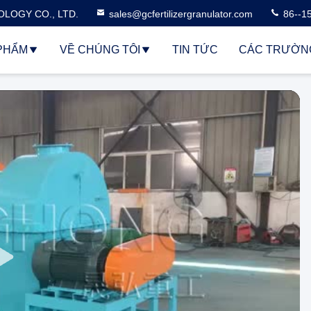
LOGY CO., LTD.
sales@gcfertilizergranulator.com
86--1
PHẨM
VỀ CHÚNG TÔI
TIN TỨC
CÁC TRƯỜN