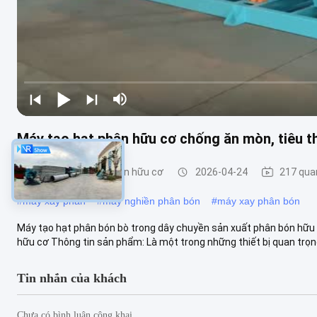
Máy tạo hạt phân hữu cơ chống ăn mòn, tiêu t
Máy tạo hạt phân bón hữu cơ
2026-04-24
217 qua
#
máy xay phân
#
máy nghiền phân bón
#
máy xay phân bón
Máy tạo hạt phân bón bò trong dây chuyền sản xuất phân bón hữu
hữu cơ Thông tin sản phẩm: Là một trong những thiết bị quan trọng 
Tin nhắn của khách
Chưa có bình luận công khai