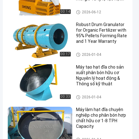
≥95%
Máy tạo hạt phân bón hữu cơ
00:14
2026-06-12
Robust Drum Granulator
for Organic Fertilizer with
95% Pellets Forming Rate
and 1 Year Warranty
Máy tạo hạt phân bón hữu cơ
00:17
2026-01-04
Máy tạo hạt đĩa cho sản
xuất phân bón hữu cơ
Nguyên lý hoạt động &
Thông số kỹ thuật
Máy tạo hạt phân bón hữu cơ
00:33
2026-01-04
Máy làm hạt đĩa chuyên
nghiệp cho phân bón hợp
chất hữu cơ 1-8 TPH
Capacity
Máy tạo hạt phân bón hữu cơ