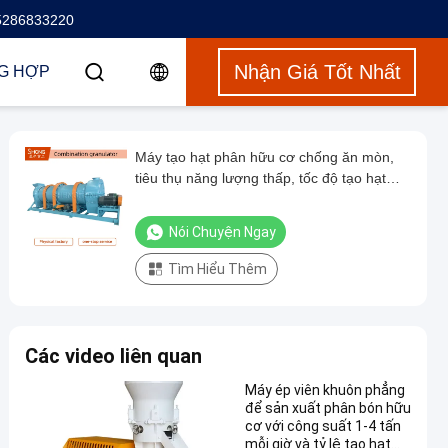
5286833220
Nhận Giá Tốt Nhất
G HỢP
Máy tạo hạt phân hữu cơ chống ăn mòn,
tiêu thụ năng lượng thấp, tốc độ tạo hạt
cao
Nói Chuyện Ngay
Tìm Hiểu Thêm
Các video liên quan
Máy ép viên khuôn phẳng
để sản xuất phân bón hữu
cơ với công suất 1-4 tấn
mỗi giờ và tỷ lệ tạo hạt