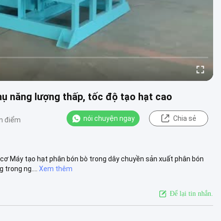
hụ năng lượng thấp, tốc độ tạo hạt cao
nói chuyện ngay
Chia sẻ
n điểm
 cơ Máy tạo hạt phân bón bò trong dây chuyền sản xuất phân bón
trong ng....
Xem thêm
Để lại tin nhắn.