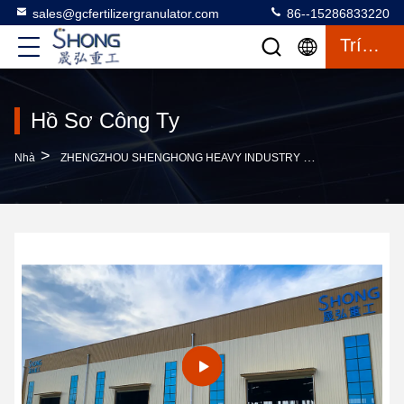
sales@gcfertilizergranulator.com
86--15286833220
Trích Dẫn
Hồ Sơ Công Ty
>
Nhà
ZHENGZHOU SHENGHONG HEAVY INDUSTRY TECHNOLOGY CO., LTD. Hồ Sơ Công Ty