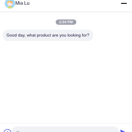
Mia Lu
Liên hệ ngay bây giờ
2:04 PM
Good day, what product are you looking for?
Gửi cho chúng tôi.
Gửi