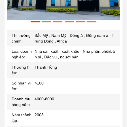
Thị trường
Bắc Mỹ , Nam Mỹ , Đông á , Đông nam á , T
chính:
rung Đông , Africa
Loại doanh
Nhà sản xuất , xuất khẩu , Nhà phân phối/bá
nghiệp:
n sỉ , Đặc vụ , người bán
Thương hi
Thánh Hồng
ệu:
Số nhân vi
>100
ên::
Doanh thu
4000-8000
hàng năm::
Năm thành
2003
lập::