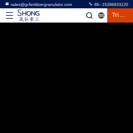
sales@gcfertilizergranulator.com
86--15286833220
Trích Dẫn