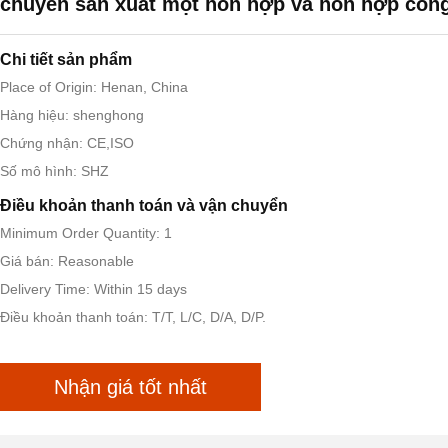
chuyền sản xuất một hỗn hợp và hỗn hợp côn
Chi tiết sản phẩm
Place of Origin: Henan, China
Hàng hiệu: shenghong
Chứng nhận: CE,ISO
Số mô hình: SHZ
Điều khoản thanh toán và vận chuyển
Minimum Order Quantity: 1
Giá bán: Reasonable
Delivery Time: Within 15 days
Điều khoản thanh toán: T/T, L/C, D/A, D/P.
Nhận giá tốt nhất