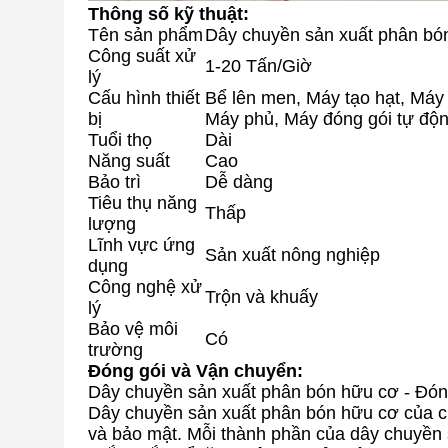
Thông số kỹ thuật:
Tên sản phẩm
Dây chuyền sản xuất phân bó
Công suất xử
1-20 Tấn/Giờ
lý
Cấu hình thiết
Bể lên men, Máy tạo hạt, Máy
bị
Máy phủ, Máy đóng gói tự độ
Tuổi thọ
Dài
Năng suất
Cao
Bảo trì
Dễ dàng
Tiêu thụ năng
Thấp
lượng
Lĩnh vực ứng
Sản xuất nông nghiệp
dụng
Công nghệ xử
Trộn và khuấy
lý
Bảo vệ môi
Có
trường
Đóng gói và Vận chuyển:
Dây chuyền sản xuất phân bón hữu cơ - Đón
Dây chuyền sản xuất phân bón hữu cơ của c
và bảo mật. Mỗi thành phần của dây chuyền s