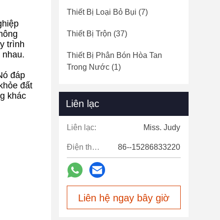
Thiết Bị Loại Bỏ Bụi
(7)
ghiệp
 nông
Thiết Bị Trộn
(37)
y trình
c nhau.
Thiết Bị Phân Bón Hòa Tan
Trong Nước
(1)
Nó đáp
khỏe đất
ng khác
Liên lạc
Liên lạc:
Miss. Judy
Điện thoại:
86--15286833220
Liên hệ ngay bây giờ