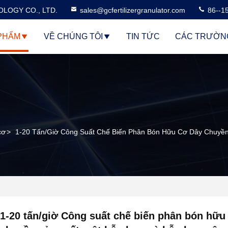
LOGY CO., LTD.
sales@gcfertilizergranulator.com
86--1
PHẨM
VỀ CHÚNG TÔI
TIN TỨC
CÁC TRƯỜN
cơ
>
1-20 Tấn/giờ Công Suất Chế Biến Phân Bón Hữu Cơ Dây Chuyề
1-20 tấn/giờ Công suất chế biến phân bón hữu