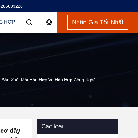
5286833220
Nhận Giá Tốt Nhất
G HỢP
n Sản Xuất Một Hỗn Hợp Và Hỗn Hợp Công Nghệ
Các loại
 cơ dây