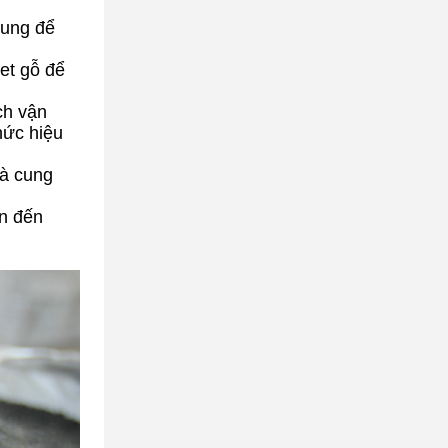
sung để
let gỗ để
ch vận
hức hiệu
và cung
ạn đến