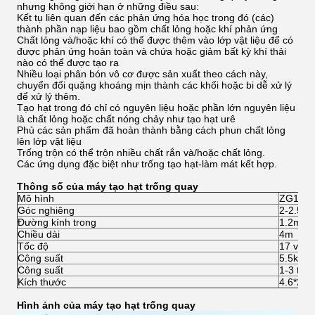
nhưng không giới hạn ở những điều sau:
Kết tụ liên quan đến các phản ứng hóa học trong đó (các)
thành phần nạp liệu bao gồm chất lỏng hoặc khí phản ứng
Chất lỏng và/hoặc khí có thể được thêm vào lớp vật liệu để có
được phản ứng hoàn toàn và chứa hoặc giảm bất kỳ khí thải
nào có thể được tạo ra
Nhiều loại phân bón vô cơ được sản xuất theo cách này,
chuyển đổi quặng khoáng mịn thành các khối hoặc bi dễ xử lý
để xử lý thêm.
Tạo hạt trong đó chỉ có nguyên liệu hoặc phần lớn nguyên liệu
là chất lỏng hoặc chất nóng chảy như tạo hạt urê
Phủ các sản phẩm đã hoàn thành bằng cách phun chất lỏng
lên lớp vật liệu
Trống trộn có thể trộn nhiều chất rắn và/hoặc chất lỏng.
Các ứng dụng đặc biệt như trống tạo hạt-làm mát kết hợp.
Thông số của máy tạo hạt trống quay
Mô hình
ZG1.2*
Góc nghiêng
2-2.5°
Đường kính trong
1.2m
Chiều dài
4m
Tốc độ
17 vòng
Công suất
5.5kw
Công suất
1-3 tấn/
Kích thước
4.6*2.2
Hình ảnh của máy tạo hạt trống quay