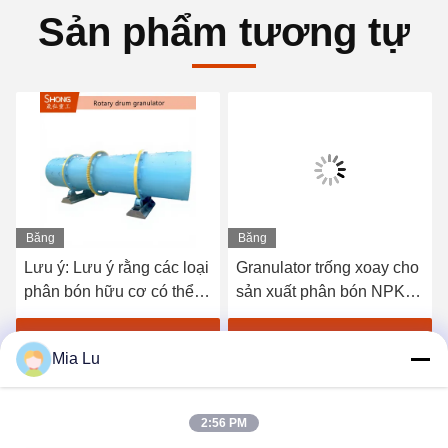
Sản phẩm tương tự
Băng
Băng
hình
hình
Lưu ý: Lưu ý rằng các loại
Granulator trống xoay cho
phân bón hữu cơ có thể
sản xuất phân bón NPK
được sử dụng để sản xuất
với công suất 10 T / H, tỷ
các loại phân bón hữu cơ.
lệ hạt 98% và lớp lót
Nhận giá tốt nhất
Nhận giá tốt nhất
Mia Lu
chống dính
2:56 PM