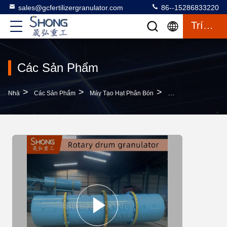
sales@gcfertilizergranulator.com
86--15286833220
Trích Dẫn
Các Sản Phẩm
>
>
>
Nhà
Các Sản Phẩm
Máy Tạo Hạt Phân Bón
Máy Tạo Hạt Trống 