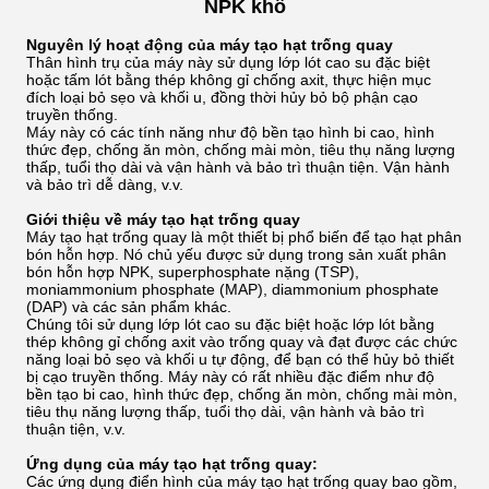
NPK khô
Nguyên lý hoạt động của máy tạo hạt trống quay
Thân hình trụ của máy này sử dụng lớp lót cao su đặc biệt
hoặc tấm lót bằng thép không gỉ chống axit, thực hiện mục
đích loại bỏ sẹo và khối u, đồng thời hủy bỏ bộ phận cạo
truyền thống.
Máy này có các tính năng như độ bền tạo hình bi cao, hình
thức đẹp, chống ăn mòn, chống mài mòn, tiêu thụ năng lượng
thấp, tuổi thọ dài và vận hành và bảo trì thuận tiện. Vận hành
và bảo trì dễ dàng, v.v.
Giới thiệu về máy tạo hạt trống quay
Máy tạo hạt trống quay là một thiết bị phổ biến để tạo hạt phân
bón hỗn hợp. Nó chủ yếu được sử dụng trong sản xuất phân
bón hỗn hợp NPK, superphosphate nặng (TSP),
moniammonium phosphate (MAP), diammonium phosphate
(DAP) và các sản phẩm khác.
Chúng tôi sử dụng lớp lót cao su đặc biệt hoặc lớp lót bằng
thép không gỉ chống axit vào trống quay và đạt được các chức
năng loại bỏ sẹo và khối u tự động, để bạn có thể hủy bỏ thiết
bị cạo truyền thống. Máy này có rất nhiều đặc điểm như độ
bền tạo bi cao, hình thức đẹp, chống ăn mòn, chống mài mòn,
tiêu thụ năng lượng thấp, tuổi thọ dài, vận hành và bảo trì
thuận tiện, v.v.
Ứng dụng của máy tạo hạt trống quay:
Các ứng dụng điển hình của máy tạo hạt trống quay bao gồm,