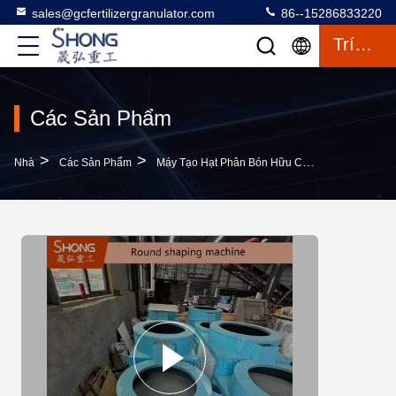
sales@gcfertilizergranulator.com
86--15286833220
Trích Dẫn
Các Sản Phẩm
>
>
>
Nhà
Các Sản Phẩm
Máy Tạo Hạt Phân Bón Hữu Cơ
Máy Tạo Hạt