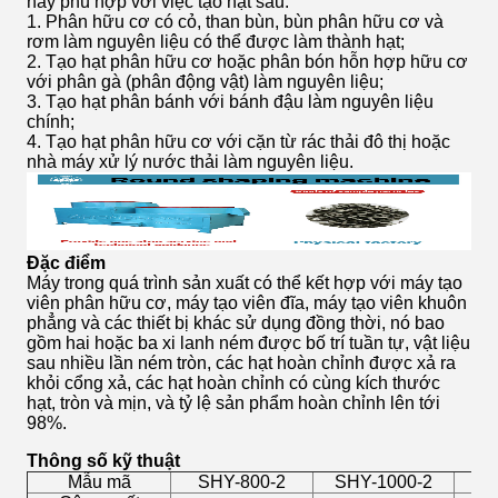
này phù hợp với việc tạo hạt sau.
1. Phân hữu cơ có cỏ, than bùn, bùn phân hữu cơ và
rơm làm nguyên liệu có thể được làm thành hạt;
2. Tạo hạt phân hữu cơ hoặc phân bón hỗn hợp hữu cơ
với phân gà (phân động vật) làm nguyên liệu;
3. Tạo hạt phân bánh với bánh đậu làm nguyên liệu
chính;
4. Tạo hạt phân hữu cơ với cặn từ rác thải đô thị hoặc
nhà máy xử lý nước thải làm nguyên liệu.
Đặc điểm
Máy trong quá trình sản xuất có thể kết hợp với máy tạo
viên phân hữu cơ, máy tạo viên đĩa, máy tạo viên khuôn
phẳng và các thiết bị khác sử dụng đồng thời, nó bao
gồm hai hoặc ba xi lanh ném được bố trí tuần tự, vật liệu
sau nhiều lần ném tròn, các hạt hoàn chỉnh được xả ra
khỏi cổng xả, các hạt hoàn chỉnh có cùng kích thước
hạt, tròn và mịn, và tỷ lệ sản phẩm hoàn chỉnh lên tới
98%.
Thông số kỹ thuật
Mẫu mã
SHY-800-2
SHY-1000-2
SH