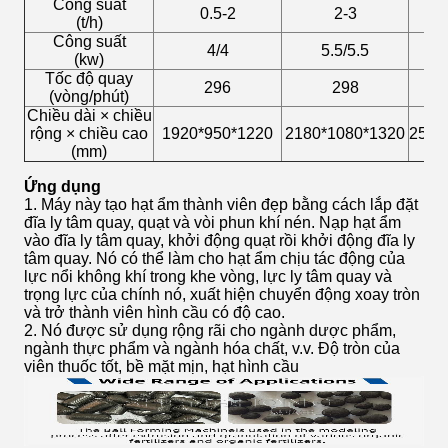
Công suất
0.5-2
2-3
(t/h)
Công suất
4/4
5.5/5.5
(kw)
Tốc độ quay
296
298
(vòng/phút)
Chiều dài × chiều
rộng × chiều cao
1920*950*1220
2180*1080*1320
2580
(mm)
Ứng dụng
1. Máy này tạo hạt ẩm thành viên đẹp bằng cách lắp đặt
đĩa ly tâm quay, quạt và vòi phun khí nén. Nạp hạt ẩm
vào đĩa ly tâm quay, khởi động quạt rồi khởi động đĩa ly
tâm quay. Nó có thể làm cho hạt ẩm chịu tác động của
lực nổi không khí trong khe vòng, lực ly tâm quay và
trọng lực của chính nó, xuất hiện chuyển động xoay tròn
và trở thành viên hình cầu có độ cao.
2. Nó được sử dụng rộng rãi cho ngành dược phẩm,
ngành thực phẩm và ngành hóa chất, v.v. Độ tròn của
viên thuốc tốt, bề mặt mịn, hạt hình cầu