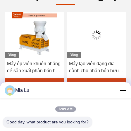
Băng
Băng
hình
hình
Máy ép viên khuôn phẳng
Máy tạo viên dạng đĩa
để sản xuất phân bón hữu
dành cho phân bón hữu
cơ với công suất 1-4 tấn
cơ có công suất 1-20 tấn
mỗi giờ và tỷ lệ tạo hạt
mỗi giờ và dạng hạt tròn
Nhận giá tốt nhất
Nhận giá tốt nhất
Mia Lu
≥95%
380V/50Hz
6:09 AM
Good day, what product are you looking for?