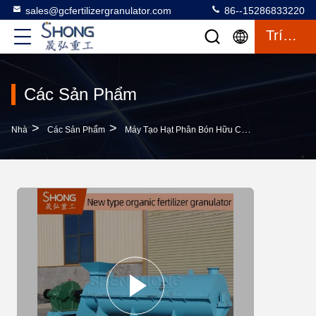
sales@gcfertilizergranulator.com
86--15286833220
Trích Dẫn
Các Sản Phẩm
>
>
>
Nhà
Các Sản Phẩm
Máy Tạo Hạt Phân Bón Hữu Cơ
Máy Nghiền