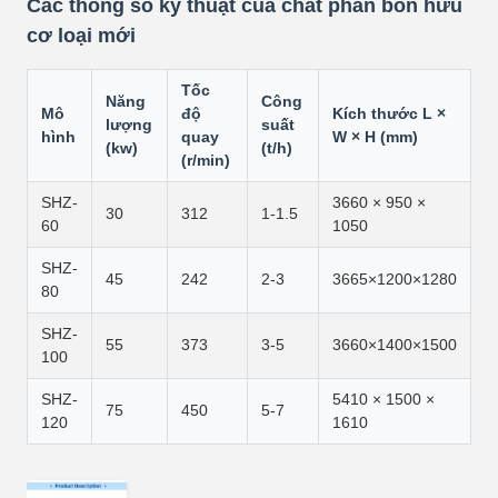
Các thông số kỹ thuật của chất phân bón hữu
cơ loại mới
Tốc
Năng
Công
Mô
độ
Kích thước L ×
lượng
suất
hình
quay
W × H (mm)
(kw)
(t/h)
(r/min)
SHZ-
3660 × 950 ×
30
312
1-1.5
60
1050
SHZ-
45
242
2-3
3665×1200×1280
80
SHZ-
55
373
3-5
3660×1400×1500
100
SHZ-
5410 × 1500 ×
75
450
5-7
120
1610