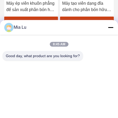
hình
hình
Máy ép viên khuôn phẳng
Máy tạo viên dạng đĩa
để sản xuất phân bón hữu
dành cho phân bón hữu
cơ với công suất 1-4 tấn
cơ có công suất 1-20 tấn
mỗi giờ và tỷ lệ tạo hạt
mỗi giờ và dạng hạt tròn
Nhận giá tốt nhất
Nhận giá tốt nhất
Mia Lu
≥95%
380V/50Hz
8:45 AM
Good day, what product are you looking for?
ZHENGZHOU SHENGHONG HEAVY
INDUSTRY TECHNOLOGY CO., LTD.
sales@gcfertilizergranulator.com
86--15286833220
Số 416, Tầng 9, Tòa nhà B, Trung tâm Shenglong Plaza, Khu
Công nghệ cao, Thành phố Trịnh Châu, Tỉnh Hà Nam