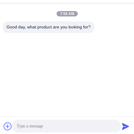
7:56 AM
Good day, what product are you looking for?
ZHENGZHOU SHENGHONG HEAVY
INDUSTRY TECHNOLOGY CO., LTD.
sales@gcfertilizergranulator.com
86--15286833220
Số 416, Tầng 9, Tòa nhà B, Trung tâm Shenglong Plaza, Khu
Công nghệ cao, Thành phố Trịnh Châu, Tỉnh Hà Nam
Trung Quốc Chất lượng tốt Dây chuyền sản xuất phân bón hữu cơ Nhà cung
cấp. 2018-2026 ZHENGZHOU SHENGHONG HEAVY INDUSTRY
TECHNOLOGY CO., LTD. Tất cả các quyền được bảo lưu.