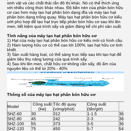
sinh vật và các chất thải rắn đô thị khác. Nó có thể thích ứng
với nhiều công thức khác nhau. Độ bền nén của phân bón hữu
cơ cao hơn máy tạo hạt phân bón dạng đĩa và máy tạo hạt
phân bón dạng trống quay. Máy tạo hạt phân bón hữu cơ kiểu
ướt phù hợp để tạo hạt trực tiếp phân bón hữu cơ sau khi lên
men, tiết kiệm quá trình sấy và giảm đáng kể chi phí sản xuất.
Tính năng của máy tạo hạt phân bón hữu cơ
1) Hạt của máy tạo hạt phân bón hữu cơ kiểu mới có hình cầu.
2) Hàm lượng hữu cơ có thể cao tới 100%, tạo hạt hữu cơ tinh
khiết.
3) Sản xuất hàng loạt, có thể sàng trực tiếp sau khi tạo hạt để
giảm tiêu thụ năng lượng của quá trình sấy.
4) Sau khi lên men, chất hữu cơ không cần sấy, độ ẩm của
nguyên liệu có thể từ 20% - 40%
Thông số của máy tạo hạt phân bón hữu cơ
Công suất
Tốc độ quay
Công suất
D
Model
(kw)
(vòng/phút)
(tấn/giờ)
SHZ-60
30
312
1-1.5
3660*
SHZ-80
45
242
2-3
3665*
SHZ-100
55
373
3-5
3660*
SHZ-120
75
450
5-7
5410*