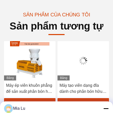
SẢN PHẨM CỦA CHÚNG TÔI
Sản phẩm tương tự
Băng
Băng
hình
hình
Máy ép viên khuôn phẳng
Máy tạo viên dạng đĩa
để sản xuất phân bón hữu
dành cho phân bón hữu
cơ với công suất 1-4 tấn
cơ có công suất 1-20 tấn
mỗi giờ và tỷ lệ tạo hạt
mỗi giờ và dạng hạt tròn
Nhận giá tốt nhất
Nhận giá tốt nhất
Mia Lu
≥95%
380V/50Hz