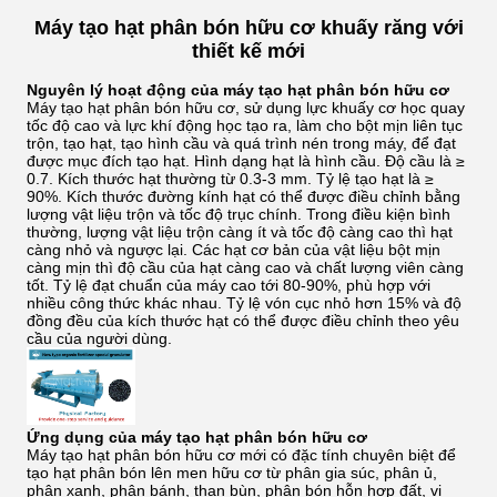
Máy tạo hạt phân bón hữu cơ khuấy răng với
thiết kế mới
Nguyên lý hoạt động của máy tạo hạt phân bón hữu cơ
Máy tạo hạt phân bón hữu cơ, sử dụng lực khuấy cơ học quay
tốc độ cao và lực khí động học tạo ra, làm cho bột mịn liên tục
trộn, tạo hạt, tạo hình cầu và quá trình nén trong máy, để đạt
được mục đích tạo hạt. Hình dạng hạt là hình cầu. Độ cầu là ≥
0.7. Kích thước hạt thường từ 0.3-3 mm. Tỷ lệ tạo hạt là ≥
90%. Kích thước đường kính hạt có thể được điều chỉnh bằng
lượng vật liệu trộn và tốc độ trục chính. Trong điều kiện bình
thường, lượng vật liệu trộn càng ít và tốc độ càng cao thì hạt
càng nhỏ và ngược lại. Các hạt cơ bản của vật liệu bột mịn
càng mịn thì độ cầu của hạt càng cao và chất lượng viên càng
tốt. Tỷ lệ đạt chuẩn của máy cao tới 80-90%, phù hợp với
nhiều công thức khác nhau. Tỷ lệ vón cục nhỏ hơn 15% và độ
đồng đều của kích thước hạt có thể được điều chỉnh theo yêu
cầu của người dùng.
Ứng dụng của máy tạo hạt phân bón hữu cơ
Máy tạo hạt phân bón hữu cơ mới có đặc tính chuyên biệt để
tạo hạt phân bón lên men hữu cơ từ phân gia súc, phân ủ,
phân xanh, phân bánh, than bùn, phân bón hỗn hợp đất, vi