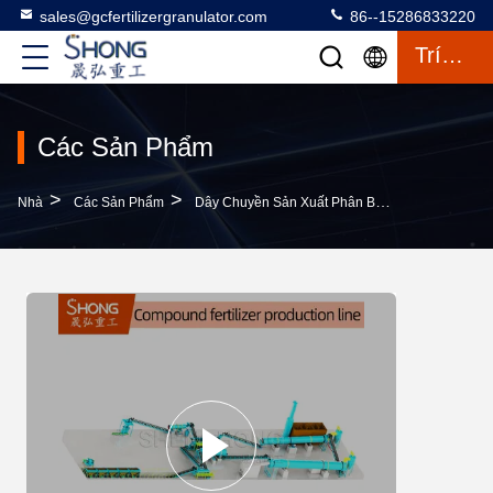
sales@gcfertilizergranulator.com
86--15286833220
Trích Dẫn
Các Sản Phẩm
>
>
>
Nhà
Các Sản Phẩm
Dây Chuyền Sản Xuất Phân Bón Hỗn Hợp
M