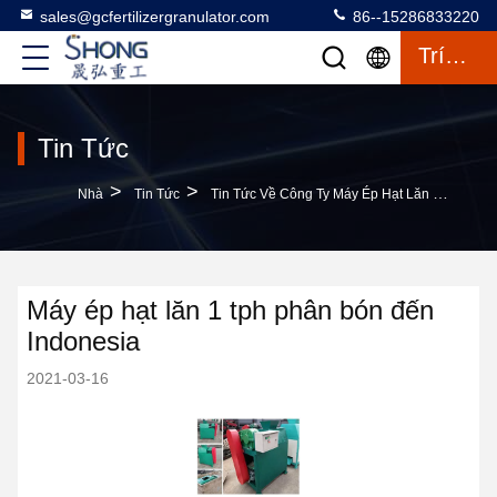
sales@gcfertilizergranulator.com
86--15286833220
Trích Dẫn
Tin Tức
>
>
Nhà
Tin Tức
Tin Tức Về Công Ty Máy Ép Hạt Lăn 1 Tph Phân Bón Đến Indonesia
Máy ép hạt lăn 1 tph phân bón đến
Indonesia
2021-03-16