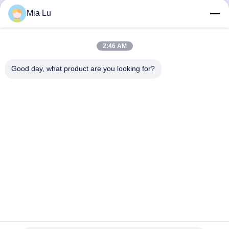
Mia Lu
2:46 AM
Good day, what product are you looking for?
ZHENGZHOU SHENGHONG HEAVY
INDUSTRY TECHNOLOGY CO., LTD.
sales@gcfertilizergranulator.com
86--15286833220
Số 416, Tầng 9, Tòa nhà B, Trung tâm Shenglong Plaza, Khu
Công nghệ cao, Thành phố Trịnh Châu, Tỉnh Hà Nam
Trung Quốc Chất lượng tốt Dây chuyền sản xuất phân bón hữu cơ Nhà cung